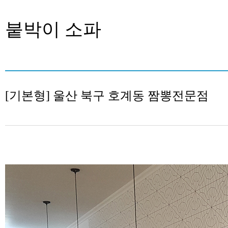
붙박이 소파
[기본형] 울산 북구 호계동 짬뽕전문점