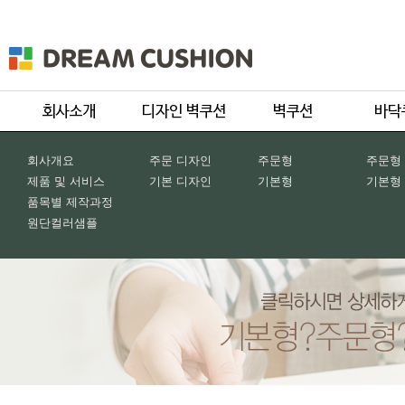
회사개요
주문 디자인
주문형
주문형
제품 및 서비스
기본 디자인
기본형
기본형
품목별 제작과정
원단컬러샘플