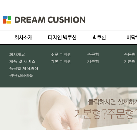
회사개요
주문 디자인
주문형
주문형
제품 및 서비스
기본 디자인
기본형
기본형
품목별 제작과정
원단컬러샘플