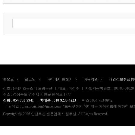
홈으로
로그인
아이디/비번찾기
이용약관
개인정보취급방
상호 : (주)키즈몬스터 드림쿠션
대표 : 이정주
사업자등록번호 : 191-85-01020
주소 : 경상북도 경주시 건천읍 단석로 1777
전화 : 054-753-9941
휴대폰 : 010-9233-4223
팩스 : 054-753-9942
e-메일 : dream-cushion@naver.com | “드림쿠션의 이미지는 저작권법
Copyright ⓒ 2026 안전쿠션 전문업체 드림쿠션. All Rights Reserved.