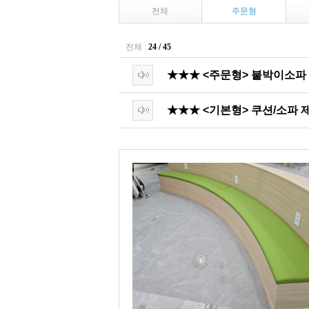
전체
주문형
전체 :
24 / 45
★★★ <주문형> 붙박이소파
★★★ <기본형> 쿠션/소파