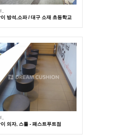
형_
이 방석,소파 / 대구 소재 초등학교
 현장
형_
이 의자, 스툴 - 패스트푸트점