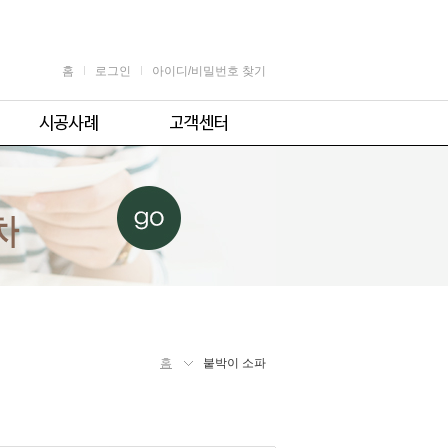
홈
로그인
아이디/비밀번호 찾기
가정용
공지사항
어린이용
견적 및 제휴문의
업소용
자주 묻는 질문
체육시설용
주의사항
홈
붙박이 소파