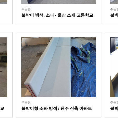
주문형_
주문
붙박이 방석, 소파 - 울산 소재 고등학교
붙박
쿠션
주문형_
주문
학교
붙박이형 소파 방석 / 원주 신축 아파트
붙박
내 커뮤니티센터