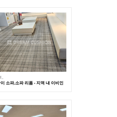
형_
이 소파,소파 리폼 - 지역 내 이비인
과