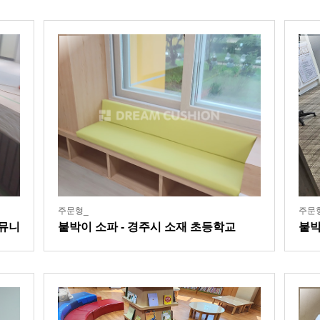
주문형_
주문
커뮤니
붙박이 소파 - 경주시 소재 초등학교
붙박
후