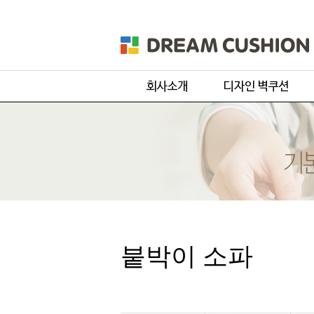
회사개요
주문 디자인
제품 및 서비스
기본 디자인
품목별 제작과정
원단컬러샘플
붙박이 소파