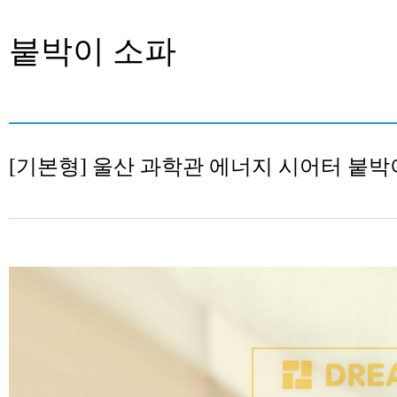
붙박이 소파
[기본형] 울산 과학관 에너지 시어터 붙박