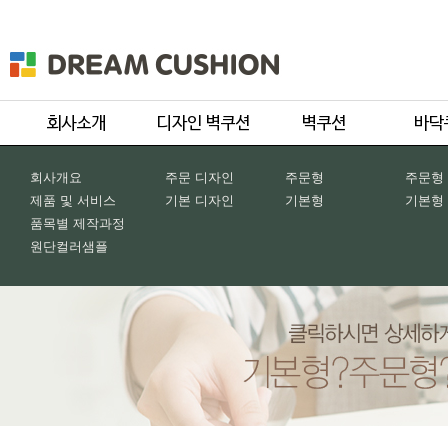
회사개요
주문 디자인
주문형
주문형
제품 및 서비스
기본 디자인
기본형
기본형
품목별 제작과정
원단컬러샘플