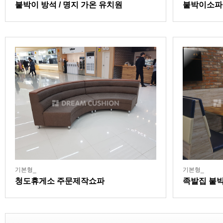
붙박이 방석 / 명지 가온 유치원
붙박이소파
기본형_
기본형_
청도휴게소 주문제작쇼파
족발집 붙박