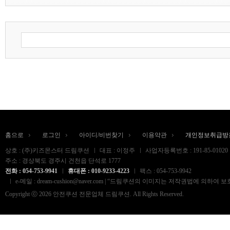
홈으로
로그인
아이디/비번찾기
이용약관
개인정보취급방
상호 : (주)키즈몬스터 드림쿠션
대표 : 이정주
사업자등록번호 : 191-85-01020
주소 : 경상북도 경주시 건천읍 단석로 1777
전화 : 054-753-9941
휴대폰 : 010-9233-4223
팩스 : 054-753-9942
e-메일 : dream-cushion@naver.com | “드림쿠션의 이미지는 저작권법
Copyright ⓒ 2026 안전쿠션 전문업체 드림쿠션. All Rights Reserved.