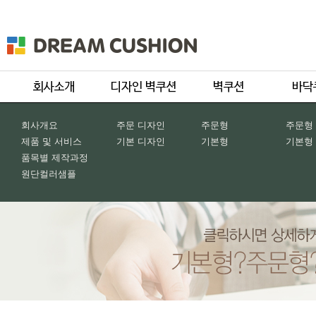
회사개요
주문 디자인
주문형
주문형
제품 및 서비스
기본 디자인
기본형
기본형
품목별 제작과정
원단컬러샘플