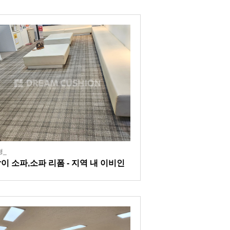
형_
이 소파,소파 리폼 - 지역 내 이비인
과