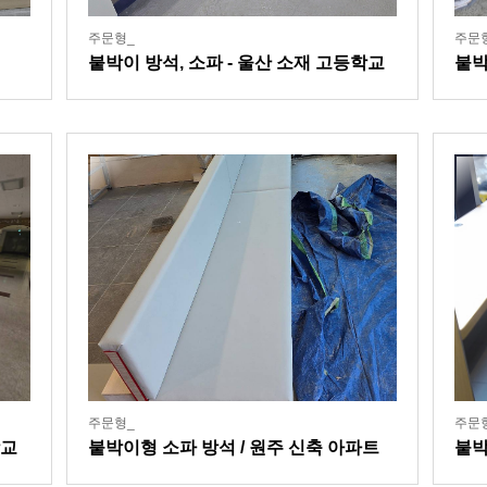
주문형_
주문
붙박이 방석, 소파 - 울산 소재 고등학교
붙박
쿠션
주문형_
주문
학교
붙박이형 소파 방석 / 원주 신축 아파트
붙박
내 커뮤니티센터