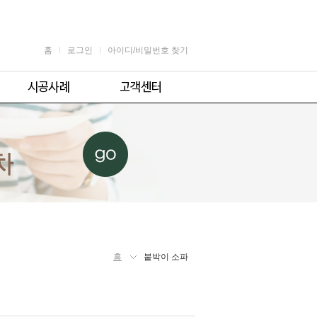
홈
로그인
아이디/비밀번호 찾기
가정용
공지사항
어린이용
견적 및 제휴문의
업소용
자주 묻는 질문
체육시설용
주의사항
홈
붙박이 소파