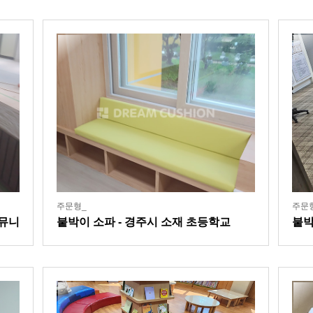
주문형_
주문
커뮤니
붙박이 소파 - 경주시 소재 초등학교
붙박
후