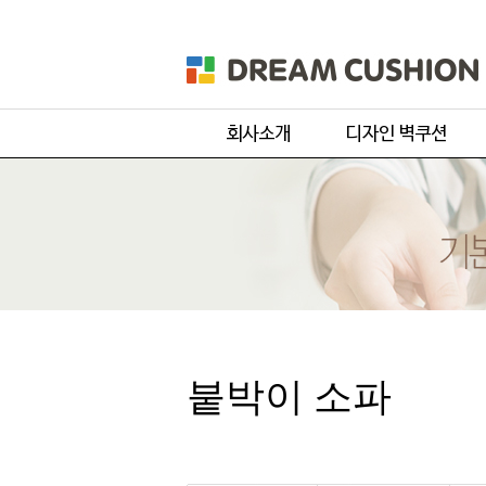
회사개요
주문 디자인
제품 및 서비스
기본 디자인
품목별 제작과정
원단컬러샘플
붙박이 소파