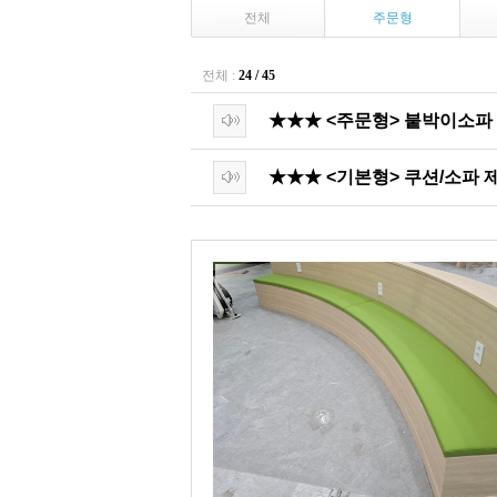
전체
주문형
전체 :
24 / 45
★★★ <주문형> 붙박이소파
★★★ <기본형> 쿠션/소파