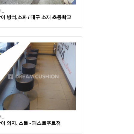
형_
이 방석,소파 / 대구 소재 초등학교
 현장
형_
이 의자, 스툴 - 패스트푸트점