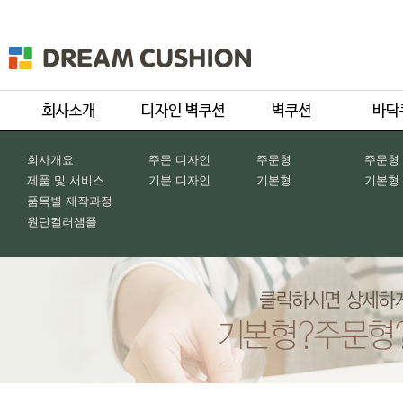
회사개요
주문 디자인
주문형
주문형
제품 및 서비스
기본 디자인
기본형
기본형
품목별 제작과정
원단컬러샘플