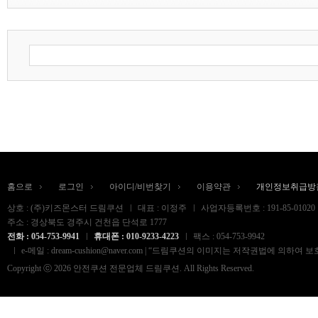
홈으로
로그인
아이디/비번찾기
이용약관
개인정보취급방
상호 : (주)키즈몬스터 드림쿠션
대표 : 이정주
사업자등록번호 : 191-85-01020
주소 : 경상북도 경주시 건천읍 단석로 1777
전화 : 054-753-9941
휴대폰 : 010-9233-4223
팩스 : 054-753-9942
e-메일 : dream-cushion@naver.com | “드림쿠션의 이미지는 저작권법
Copyright ⓒ 2026 안전쿠션 전문업체 드림쿠션. All Rights Reserved.