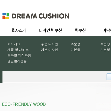
회사개요
주문 디자인
주문형
주문형
제품 및 서비스
기본 디자인
기본형
기본형
품목별 제작과정
원단컬러샘플