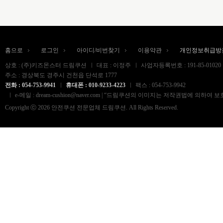
홈으로
로그인
아이디/비번찾기
이용약관
개인정보취급방
상호 : (주)키즈몬스터 드림쿠션
대표 : 이정주
사업자등록번호 : 191-85-01020
주소 : 경상북도 경주시 건천읍 단석로 1777
전화 : 054-753-9941
휴대폰 : 010-9233-4223
팩스 : 054-753-9942
e-메일 : dream-cushion@naver.com | “드림쿠션의 이미지는 저작권법
Copyright ⓒ 2026 안전쿠션 전문업체 드림쿠션. All Rights Reserved.